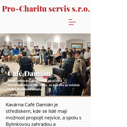
Pro-Charitu servis s.r.o.
Café Damián
Místo setkávání zdravých a zdravotně
znevýhodněných lidí. Místo, ze kterého se můžete
vydat do našeho areálu.
Kavárna Café Damián je
střediskem, kde se lidé mají
možnost propojit nejvíce, a spolu s
Bylinkovou zahradou a