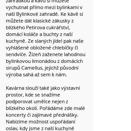
zahrádkou a kávu si můžete
vychutnat přímo mezi bylinkami v
naší Bylinkové zahradě. Ke kávě si
můžete dát klasické zákusky z
blízkého Petirova cukrářství,
domácí koláče a buchty z naší
kuchyně. Ze slaných jídel pak naše
vyhlášené obložené chlebíčky či
sendviče. Žízeň zaženete lahodnou
bylinkovou limonádou z domácích
sirupů Camellus, jejichž původní
výroba sahá až sem k nám.
Kavárna slouží také jako výstavní
prostor, kde se snažíme
podporovat umělce nejen z
blízkého okolí. Pořádáme zde malé
koncerty či zajímavé přednášky.
Nabízíme možnost uspořádaní
oslav, kdy jsme z naší kuchyně