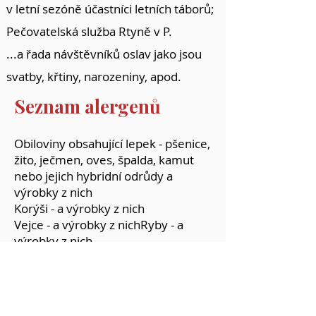
v letní sezóně účastníci letních táborů;
Pečovatelská služba Rtyně v P.
...a řada návštěvníků oslav jako jsou
svatby, křtiny, narozeniny, apod.
Seznam alergenů
Obiloviny obsahující lepek - pšenice,
žito, ječmen, oves, špalda, kamut
nebo jejich hybridní odrůdy a
výrobky z nich
Korýši - a výrobky z nich
Vejce - a výrobky z nichRyby - a
výrobky z nich
Podzemnice olejná (arašídy) - a
výrobky z nich
Sójové boby (sója) - a výrobky z nich
Mléko - a výrobky z něj